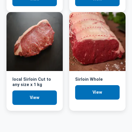
local Sirloin Cut to
Sirloin Whole
any size x 1 kg
View
View