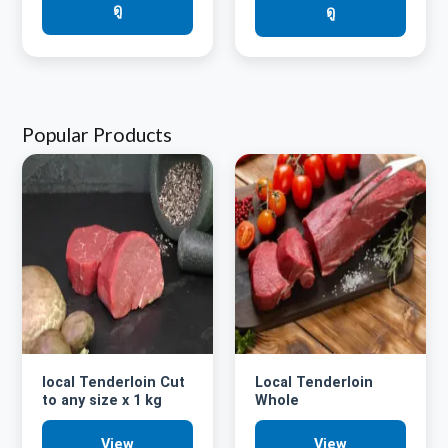
ดู
ดู
Popular Products
local Tenderloin Cut
Local Tenderloin
to any size x 1 kg
Whole
View
View