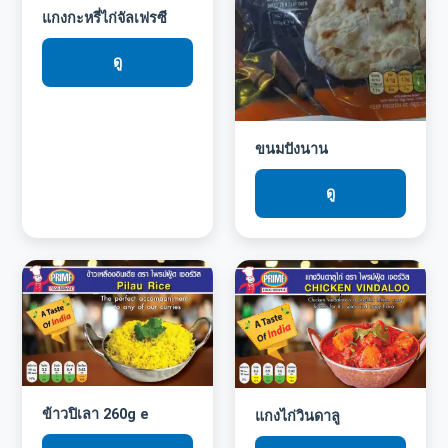
แกงกะหรี่ไก่จัลเฟรซี
ดู
ขนมปังนาน
ดู
ข้าวปิเลา 260g e
แกงไก่วินดาลู