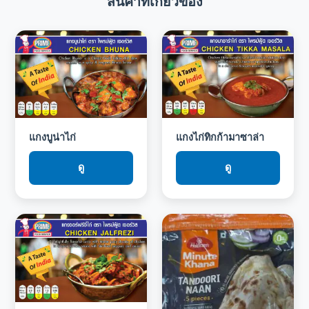
สินค้าที่เกี่ยวข้อง
แกงบูน่าไก่
แกงไก่ทิกก้ามาซาล่า
ดู
ดู