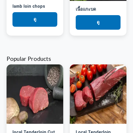
lamb loin chops
เนื้อแกะบด
ดู
ดู
Popular Products
local Tenderloin Cut
Local Tenderloin