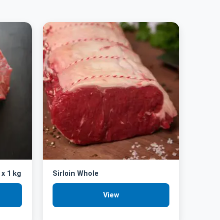
 x 1 kg
Sirloin Whole
View