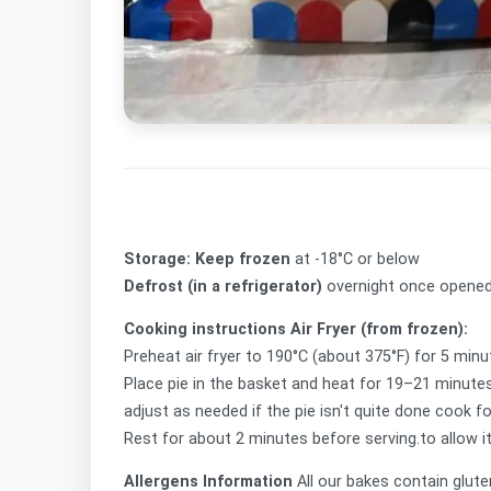
Storage: Keep frozen
at -18°C or below
Defrost (in a refrigerator)
overnight once opened,
Cooking instructions
Air Fryer (from frozen):
Preheat air fryer to 190°C (about 375°F) for 5 min
Place pie in the basket and heat for 19–21 minutes,
adjust as needed if the pie isn't quite done cook 
Rest for about 2 minutes before serving.to allow it t
Allergens Information
All our bakes contain glute