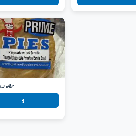
าและชีส
ดู