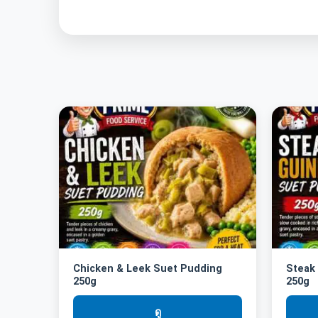
Chicken & Leek Suet Pudding
Steak
250g
250g
ดู