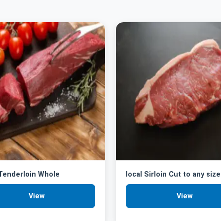
 Tenderloin Whole
local Sirloin Cut to any size
View
View