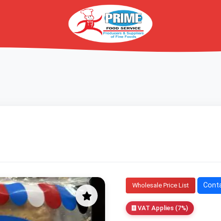
Conta
Wholesale Price List
VAT Applies (7%)