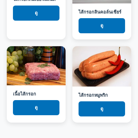
ไส้กรอกลินคอล์นเชียร์
ดู
ดู
เนื้อไส้กรอก
ไส้กรอกหมูพริก
ดู
ดู