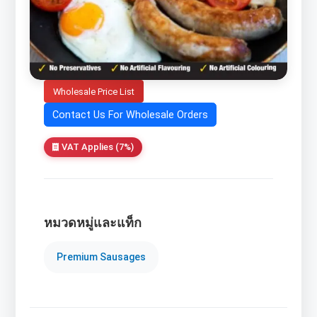
Wholesale Price List
Contact Us For Wholesale Orders
VAT Applies (7%)
หมวดหมู่และแท็ก
Premium Sausages