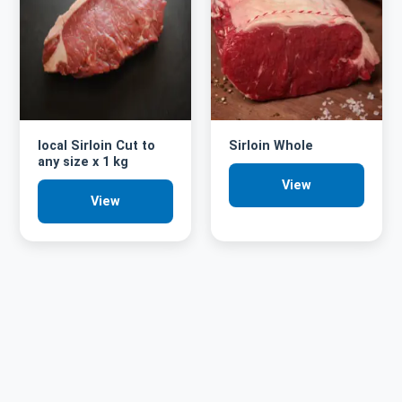
local Sirloin Cut to
Sirloin Whole
any size x 1 kg
View
View