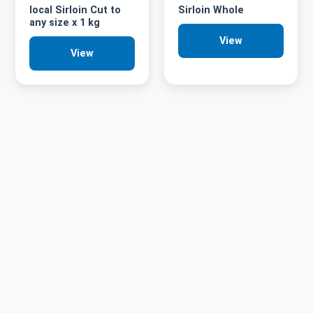
local Sirloin Cut to
Sirloin Whole
any size x 1 kg
View
View